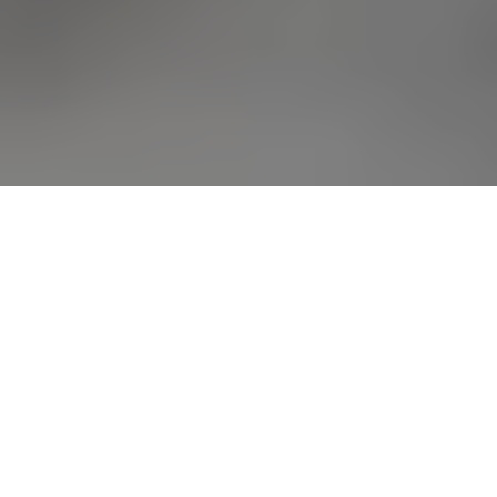
Pressing à Cugnaux
La Lavandière, votre
pressing à Cugnaux
, offre des
services de pressing
, de
blanchisserie
et
de
repassage
à destination des particuliers et des
professionnels. Nos établissements, situés à Cugnaux
et La Salvetat-Saint-Gilles, sont également dédiés au
nettoyage de tissus d’ameublement
et de
tapis
. Nous
réalisons le
nettoyage de chaussures
de diverses
matières. Notre pressing assure un
nettoyage de