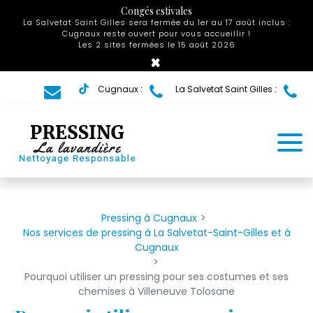
Panneau de gestion des cookies
Congés estivales
La Salvetat Saint Gilles sera fermée du 1er au 17 août inclus :
Cugnaux reste ouvert pour vous accueillir !
Les 2 sites fermées le 15 août 2026
×
Cugnaux :
La Salvetat Saint Gilles :
Pressing à Cugnaux
Nos services de pressing à La Salvetat-Saint-Gilles et à
Cugnaux
Pourquoi utiliser un pressing pour ses costumes et ses
chemises à Villeneuve Tolosane