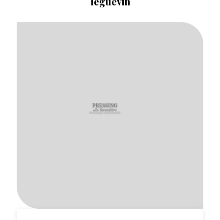
léguevin