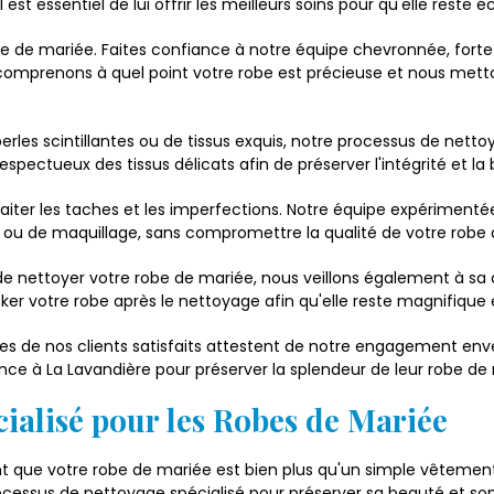
 est essentiel de lui offrir les meilleurs soins pour qu'elle reste
robe de mariée. Faites confiance à notre équipe chevronnée, fort
s comprenons à quel point votre robe est précieuse et nous mett
perles scintillantes ou de tissus exquis, notre processus de nett
espectueux des tissus délicats afin de préserver l'intégrité et l
traiter les taches et les imperfections. Notre équipe expériment
re ou de maquillage, sans compromettre la qualité de votre robe
e nettoyer votre robe de mariée, nous veillons également à sa 
ker votre robe après le nettoyage afin qu'elle reste magnifique 
s de nos clients satisfaits attestent de notre engagement envers
ance à La Lavandière pour préserver la splendeur de leur robe de
ialisé pour les Robes de Mariée
ue votre robe de mariée est bien plus qu'un simple vêtement. E
ocessus de nettoyage spécialisé pour préserver sa beauté et son