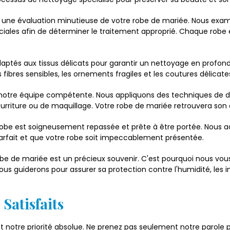
ne évaluation minutieuse de votre robe de mariée. Nous exami
ciales afin de déterminer le traitement approprié. Chaque robe
aptés aux tissus délicats pour garantir un nettoyage en profonde
ibres sensibles, les ornements fragiles et les coutures délicat
notre équipe compétente. Nous appliquons des techniques de dé
rriture ou de maquillage. Votre robe de mariée retrouvera son éclat
robe est soigneusement repassée et prête à être portée. Nous 
 parfait et que votre robe soit impeccablement présentée.
 de mariée est un précieux souvenir. C'est pourquoi nous vous 
us guiderons pour assurer sa protection contre l'humidité, les i
Satisfaits
st notre priorité absolue. Ne prenez pas seulement notre parole p