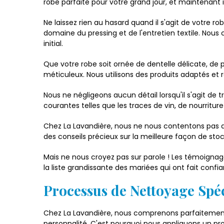
robe parfaite pour votre grand jour, et maintenant il
Ne laissez rien au hasard quand il s'agit de votre 
domaine du pressing et de l'entretien textile. Nou
initial.
Que votre robe soit ornée de dentelle délicate, de 
méticuleux. Nous utilisons des produits adaptés et r
Nous ne négligeons aucun détail lorsqu'il s'agit de 
courantes telles que les traces de vin, de nourritu
Chez La Lavandière, nous ne nous contentons pas d
des conseils précieux sur la meilleure façon de stoc
Mais ne nous croyez pas sur parole ! Les témoignage
la liste grandissante des mariées qui ont fait confi
Processus de Nettoyage Spéc
Chez La Lavandière, nous comprenons parfaitement q
personnalité. C'est pourquoi nous appliquons un pr