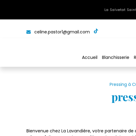
Panneau de gestion des cookies
La Salvetat Saint
celine.pastor1@gmail.com
Accueil
Blanchisserie
Pressing à 
pres
Bienvenue chez La Lavandière, votre partenaire de 