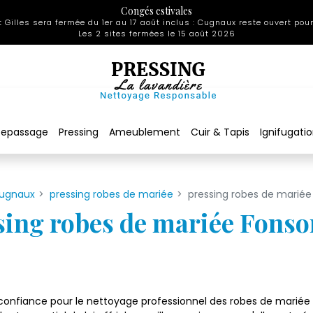
Congés estivales
 Gilles sera fermée du 1er au 17 août inclus : Cugnaux reste ouvert pour
Les 2 sites fermées le 15 août 2026
Repassage
Pressing
Ameublement
Cuir & Tapis
Ignifugati
Cugnaux
pressing robes de mariée
pressing robes de mariée
sing robes de mariée Fonso
confiance pour le nettoyage professionnel des robes de mariée à