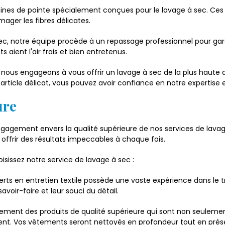
hines de pointe spécialement conçues pour le lavage à sec. Ces
mager les fibres délicates.
sec, notre équipe procède à un repassage professionnel pour gara
aient l'air frais et bien entretenus.
ous engageons à vous offrir un lavage à sec de la plus haute q
rticle délicat, vous pouvez avoir confiance en notre expertise e
ure
agement envers la qualité supérieure de nos services de lavage à
ffrir des résultats impeccables à chaque fois.
sissez notre service de lavage à sec :
erts en entretien textile possède une vaste expérience dans le t
voir-faire et leur souci du détail.
uement des produits de qualité supérieure qui sont non seulemen
t. Vos vêtements seront nettoyés en profondeur tout en préserva