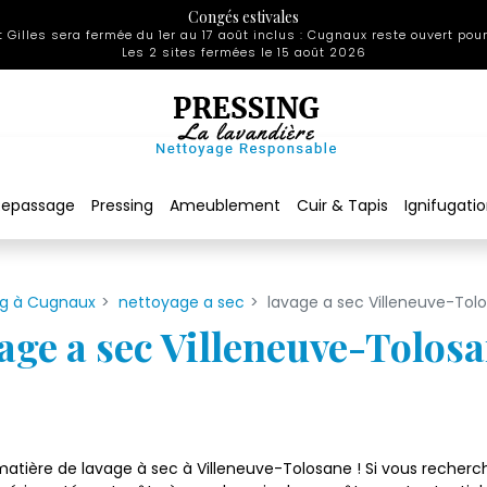
Congés estivales
 Gilles sera fermée du 1er au 17 août inclus : Cugnaux reste ouvert pour
Les 2 sites fermées le 15 août 2026
Repassage
Pressing
Ameublement
Cuir & Tapis
Ignifugati
ng à Cugnaux
nettoyage a sec
lavage a sec Villeneuve-Tol
age a sec Villeneuve-Tolos
atière de lavage à sec à Villeneuve-Tolosane ! Si vous recherch