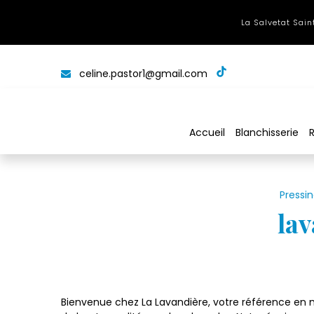
Panneau de gestion des cookies
La Salvetat Saint
celine.pastor1@gmail.com
Accueil
Blanchisserie
Pressi
lav
Bienvenue chez La Lavandière, votre référence en m